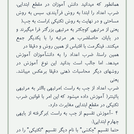
همانطور که میدانید دانش آموزان در مقطع ابتدایی،
ضرب اعداد را ابتدا به روش فرآیندی، سپس به روش
مساحتی و در نهایت به روش تکنیکی )راست به چپ(
یعنی از مرتبهی کوچکتر به مرتبهی بزرگتر فرا میگیرند و
در پایان، حاصلضرب هر مرتبه را با یکدیگر جمع
میکنند. فینگرمث با اقتباس از همین روش و دقیقا در
همین راستا، ضرب اعداد را به دانشآموزان آموزش
میدهد. اما جالب است بدانید این نوع آموزش در
روشهای دیگر محاسبات ذهنی دقیقا برعکس میباشد.
یعنی
ضرب اعداد از چپ به راست )مرتبهی باالتر به مرتبهی
پائینتر( آموزش داده میشود که این امر با قوانین ضرب
تکنیکی در مقطع ابتدایی مغایرت دارد.
۴ -آموزش تقسیم از چپ به راست )برگرفته از پایهی
چهارم ابتدایی(:
حتما تقسیم “چکشی” با نام دیگر تقسیم “تکنیکی” را در