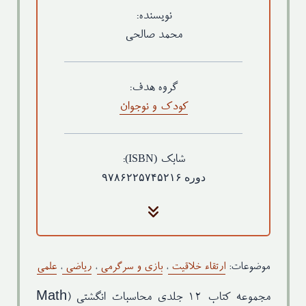
نویسنده:
محمد صالحی
گروه هدف:
کودک و نوجوان
(ISBN)
شابک
:
دوره ۹۷۸۶۲۲۵۷۴۵۲۱۶
گلاسه ۲۵۰ گرم - رنگی (روکش
جلد
سلفون براق)
کاغذ متن
تحریر ۷۰ گرم سفید
موضوعات:
ارتقاء خلاقیت
،
بازی و سرگرمی
،
ریاضی
،
علمی
قطع
رحلی بیاضی
نوبت چاپ
چاپ اول: بهار ۱۴۰۱
مجموعه کتاب 12 جلدی محاسبات انگشتی (Math