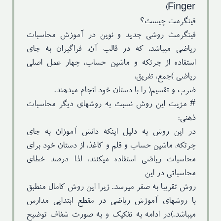
ویراستار
زهرا حیدری یگانه
Finger)
حروفچینی و
فینگرمث چیست؟
زهرا حیدری یگانه
صفحه‌آرایی
فینگرمث روشی جدید و نوین در آموزش محاسبات
ریاضی میباشد، که در قالب آن، فراگیران به جای
استفاده از چرتکه و ماشین حساب، چهار عمل اصلی
ریاضی )جمع، تفریق،
ضرب و تقسیم( را با دستان خود انجام میدهند.
# مزیت این روش نسبت به روشهای دیگر محاسبات
ذهنی:
در این روش به دلیل اینکه دانش آموزان به جای
چرتکه، ماشین حساب و قلم و کاغذ، از دستان خود برای
محاسبات ریاضی استفاده میکنند، لذا درصد خطای
محاسباتی در این
روش تقریبا به صفر میرسد. زیرا این روش کامال منطبق
با روشهای آموزش ریاضی در مقطع ابتدایی مدارس
میباشد.)در ادامه به تفکیک و به صورت شفاف توضیح