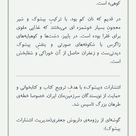
کوهی» است.
در قديم‌ كه نان كم بود، با تركيبِ پيشوك و شير
معجونِ بسيار خوشمزه اي مي‌پختند كه غذايي مقوي
براي فقرا بوده است. در پاییز، دشت‌ها و کوهپایه‌های
زاگرس با شکوفه‌های صورتی و بنفشِ پیشوک
دیدنی‌ست و زعفران حاصل از آن خوراکی و شفابخش
است.
انتشارات «پیشوک» با هدفِ ترویج کتاب و کتابخوانی و
حمایت از نویسندگان سرزمین‌مان ایران، خصوصا خطه‌ی
طرهان بزرگ تاسیس شد.
گوشه‌ای از رزومه‌ی داریوش جعفری(مدیریت انتشارات
پیشوک)؛