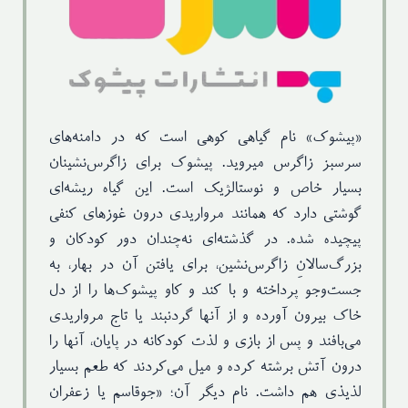
تماس با ما
«پیشوك» نام گیاهی كوهی است كه در دامنه‌های
سرسبز زاگرس میروید. پیشوک برای زاگرس‌نشینان
بسیار خاص و نوستالژیک است. این گیاه ریشه‌ای
گوشتی دارد كه همانند مرواریدی درون غوزهای كنفی
پیچیده شده. در گذشته‌ای نه‌چندان دور كودكان و
بزرگ‌سالانِ زاگرس‌نشین، برای یافتن آن در بهار، به
جست‌وجو پرداخته و با كند و كاو پیشوك‌ها را از دل
خاك بیرون آورده و از آنها گردنبند یا تاج مرواریدی
می‌بافند و پس از بازی و لذت كودكانه در پایان، آنها را
درون آتش برشته كرده و میل می‌كردند كه طعم بسیار
لذیذی هم داشت. نام دیگر آن؛ «جوقاسم یا زعفران