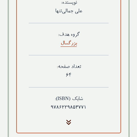
نویسنده:
علی جمالی‌تنها
گروه هدف:
بزرگسال
تعداد صفحه:
۶۴
(ISBN)
شابک
:
۹۷۸۶۲۲۹۸۵۳۷۷۱
جلد
گلاسه ۲۵۰ گرم - رنگی (روکش سلفون براق)
کاغذ متن
تحریر ۷۰ گرم سفید