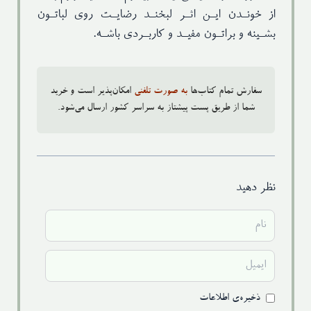
از خونـدن ایـن اثـر لبخنـد رضایـت روی لباتـون
بشـینه و براتـون مفیـد و کاربـردی باشـه.
سفارش تمام کتاب‌ها
به صورت تلفنی
امکان‌پذیر است و خرید
شما از طریق پست پیشتاز به سراسر کشور ارسال می‌شود.
نظر دهید
ذخیره‌ی اطلاعات