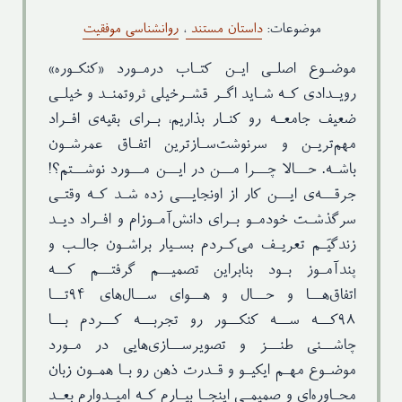
قطع
رقعی-وزن ۹۰ گرم
موضوعات:
داستان مستند
،
روانشناسی موفقیت
نوبت چاپ
چاپ اول: پاییز ۱۴۰۰
موضـوع اصلـی ایـن کتـاب درمـورد «کنکـوره»
رویـدادی کـه شـاید اگـر قشـرخیلی ثروتمنـد و خیلـی
ضعیف جامعـه رو کنـار بذاریم، بـرای بقیه‌ی افـراد
مهم‌تریـن و سرنوشت‌سـازترین اتفـاق عمرشـون
باشـه. حــالا چــرا مــن در ایــن مــورد نوشــتم؟!
جرقــه‌ی ایــن کار از اونجایــی زده شـد کـه وقتـی
سرگذشـت خودمـو بـرای دانش‌آمـوزام و افـراد دیـد
زندگیَـم تعریـف می‌کـردم بسـیار براشـون جالـب و
پندآمـوز بـود بنابراین تصمیــم گرفتــم کــه
اتفاق‌هــا و حــال و هــوای ســال‌های ۹۴تــا
۹۸کــه ســه کنکــور رو تجربــه کــردم بــا
چاشــنی طنــز و تصویرســازی‌هایی در مـورد
موضـوع مهـم ایکیـو و قـدرت ذهن رو بـا همـون زبان
محـاوره‌ای و صمیمـی اینجـا بیـارم کـه امیـدوارم بعـد