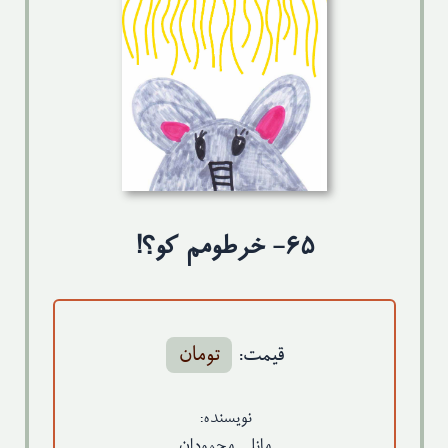
تماس با ما
۶۵- خرطومم کو؟!
قیمت:
تومان
نویسنده:
مانلی محمودان