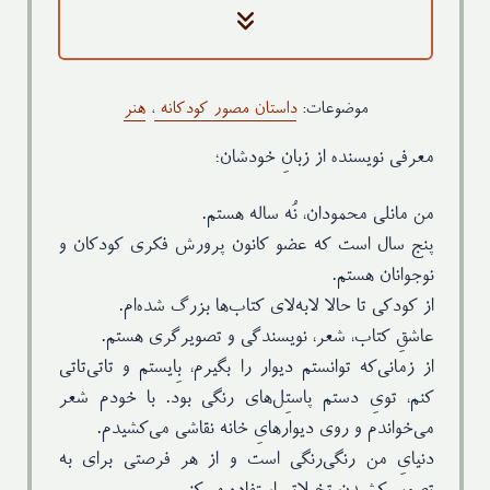
مقوای گلاسه ۳۰۰ گرم - رنگی (روکش
جلد
سلفون مات)
کاغذ متن
کاغذ گلاسه ۱۵۰ گرم (چاپ متن رنگی)
موضوعات:
داستان مصور کودکانه
،
هنر
قطع
رحلی - وزن ۱۱۰گرم
نوبت چاپ
چاپ اول: زمستان ۱۴۰۱
معرفی نویسنده از زبانِ خودشان؛
ویراستار
مرتضا خدایگان
من مانلی محمودان، نُه ساله هستم.
طراح
داریوش جعفری
گرافیک
پنج سال است که عضو کانون پرورش فکری کودکان و
نوجوانان هستم.
از کودکی تا حالا لابه‌لای کتاب‌ها بزرگ شده‌ام.
عاشقِ کتاب، شعر، نویسندگی و تصویرگری‌ هستم.
از زمانی‌که توانستم دیوار را بگیرم، بِایستم و تاتی‌تاتی
کنم، تویِ دستم پاستِل‌های رنگی بود. با خودم شعر
می‌خواندم و روی دیوارهایِ خانه نقاشی می‌کشیدم.
دنیایِ من رنگی‌رنگی است و از هر فرصتی برای به