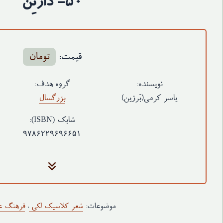
۵۰- دارئِن
قیمت:
تومان
نویسنده:
گروه هدف:
یاسر کرمی(بَرزین)
بزرگسال
(ISBN)
شابک
:
۹۷۸۶۲۲۹۶۹۶۶۵۱
جلد
گلاسه ۲۵۰ گرم - رنگی (روکش سلفون براق)
کاغذ متن
تحریر ۷۰ گرم سفید
قطع
رقعی-وزن ۱۲۵ گرم
موضوعات:
شعر کلاسیک لکی
،
فرهنگ ع
نوبت چاپ
چاپ اول: ۱۴۰۱