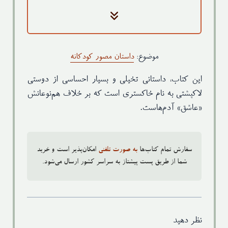
گلاسه ۲۵۰گرم – رنگی(روکش سلفون
جلد
مات)
کاغذ متن
گلاسه ۱۳۵ گرم- رنگی
موضوع:
داستان مصور کودکانه
قطع
وزیری- وزن ۸۵ گرم
نوبت چاپ
چاپ اول: زمستان ۱۴۰۰
این کتاب، داستانی تخیلی و بسیار احساسی از دوستی
ویراستار
آزاده امیری
لاکپشتی به نام خاکستری است که بر خلاف هم‌نوعانش
طراح
«عاشق» آدم‌هاست.
داریوش جعفری
گرافیک
سفارش تمام کتاب‌ها
به صورت تلفنی
امکان‌پذیر است و خرید
شما از طریق پست پیشتاز به سراسر کشور ارسال می‌شود.
نظر دهید