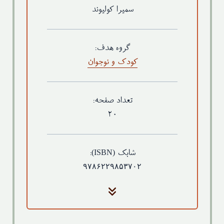
سمیرا کولیوند
گروه هدف:
کودک و نوجوان
تعداد صفحه:
۲۰
(ISBN)
شابک
:
۹۷۸۶۲۲۹۸۵۳۷۰۲
جلد
گلاسه ۲۵۰ گرم - رنگی (روکش سلفون براق)
کاغذ متن
گلاسه ۱۳۵ گرم - رنگی
قطع
خشتی (۱۶*۱۶ سانتی‌متر)-وزن۴۵ گرم