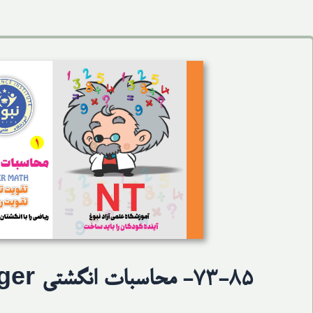
73-85- محاسبات انگشتی Math Finger