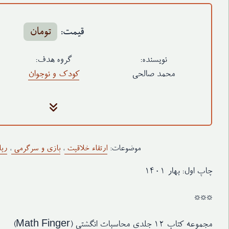
قیمت:
تومان
نویسنده:
گروه هدف:
محمد صالحی
کودک و نوجوان
جلد
گلاسه ۲۵۰ گرم - رنگی (روکش سلفون براق)
کاغذ متن
تحریر ۷۰ گرم سفید
قطع
رحلی بیاضی
موضوعات:
ارتقاء خلاقیت
،
بازی و سرگرمی
،
ری
نوبت چاپ
چاپ دوم ۱۴۰۱
ویراستار
زهرا حیدری یگان
چاپ اول: بهار ۱۴۰۱
طراح گرافیک
زهرا حیدری یگان
***
مجموعه کتاب 12 جلدی محاسبات انگشتی (Math Finger)