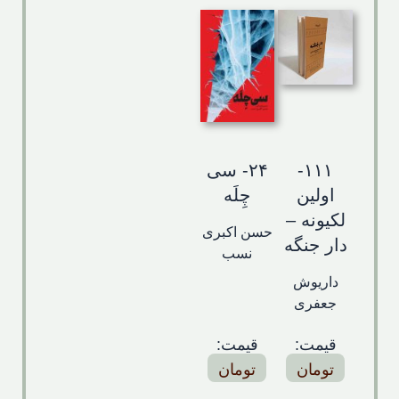
۱۱۱-
۲۴- سی
اولین
چِلَه
لکیونه –
حسن اکبری
دار جنگه
نسب
داریوش
جعفری
قیمت:
قیمت:
تومان
تومان