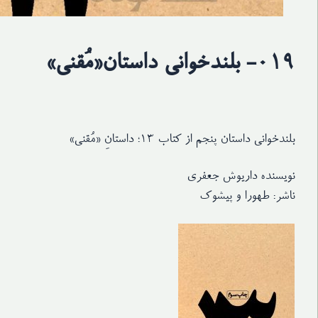
۰۱۹- بلندخوانی داستان«مُقنی»
بلندخوانی داستان پنجم از کتاب ۱۳؛ داستانِ «مُقنی»
نویسنده داریوش جعفری
ناشر: طهورا و پیشوک